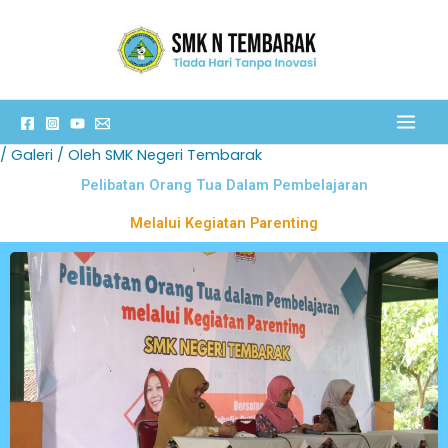
Lewati
ke
konten
/
Galeri
/ Oleh
SMK Negeri Tembarak
Pelibatan Orang Tua Dalam Pembelajaran
Melalui Kegiatan Parenting