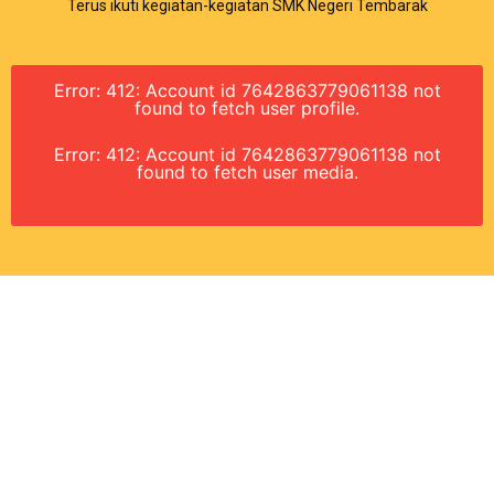
Terus ikuti kegiatan-kegiatan SMK Negeri Tembarak
Error: 412: Account id 7642863779061138 not
found to fetch user profile.
Error: 412: Account id 7642863779061138 not
found to fetch user media.