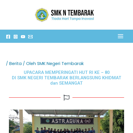
Lewati
C
ke
a
konten
r
i
/
Berita
/ Oleh
SMK Negeri Tembarak
UPACARA MEMPERINGATI HUT RI KE – 80
DI SMK NEGERI TEMBARAK BERLANGSUNG KHIDMAT
dan SEMANGAT