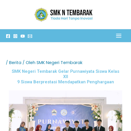
Lewati
C
ke
a
konten
r
i
/
Berita
/ Oleh
SMK Negeri Tembarak
SMK Negeri Tembarak Gelar Purnawiyata Siswa Kelas
XII
9 Siswa Berprestasi Mendapatkan Penghargaan