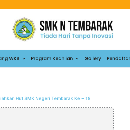
ang WKS
Program Keahlian
Gallery
Pendafta
iahkan Hut SMK Negeri Tembarak Ke – 18