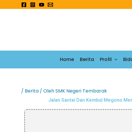
Lewati
ke
konten
Home
Berita
Profil
Bid
/
Berita
/ Oleh
SMK Negeri Tembarak
Jalan Santai Dan Kembul Megono Mer