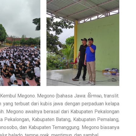
 Kembul Megono. Megono (bahasa Jawa: ꦩꦼꦒꦤ, translit.
yang terbuat dari kubis jawa dengan perpaduan kelapa
rih. Megono awalnya berasal dari Kabupaten Pekalongan
ta Pekalongan, Kabupaten Batang, Kabupaten Pemalang,
onosobo, dan Kabupaten Temanggung. Megono biasanya
elur balado, tempe orek, mentimun, dan sambal.