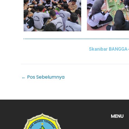
Skanibar BANGG
←
Pos Sebelumnya
MENU