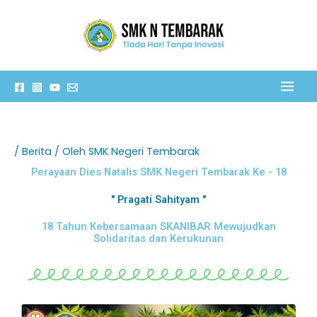
Lewati
C
ke
a
konten
r
i
/
Berita
/ Oleh
SMK Negeri Tembarak
Perayaan Dies Natalis SMK Negeri Tembarak Ke - 18
" Pragati Sahityam "
18 Tahun Kebersamaan SKANIBAR Mewujudkan
Solidaritas dan Kerukunan