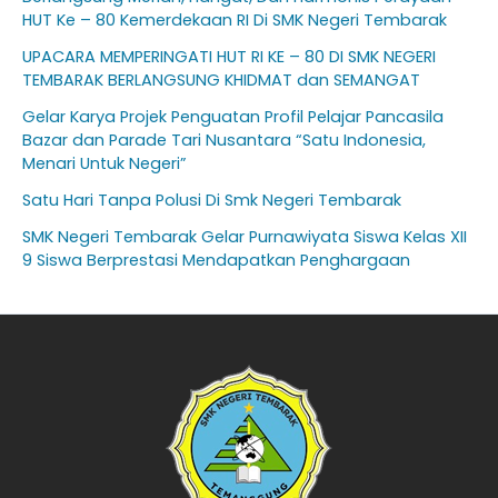
HUT Ke – 80 Kemerdekaan RI Di SMK Negeri Tembarak
UPACARA MEMPERINGATI HUT RI KE – 80 DI SMK NEGERI
TEMBARAK BERLANGSUNG KHIDMAT dan SEMANGAT
Gelar Karya Projek Penguatan Profil Pelajar Pancasila
Bazar dan Parade Tari Nusantara “Satu Indonesia,
Menari Untuk Negeri”
Satu Hari Tanpa Polusi Di Smk Negeri Tembarak
SMK Negeri Tembarak Gelar Purnawiyata Siswa Kelas XII
9 Siswa Berprestasi Mendapatkan Penghargaan