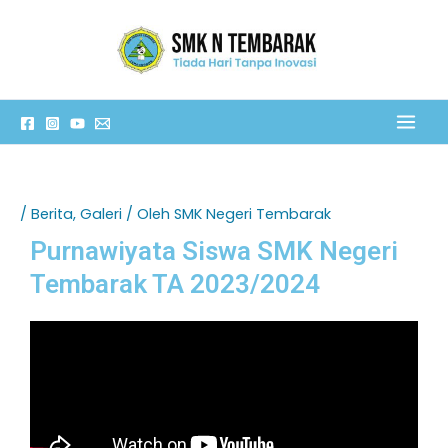
Lewati
C
ke
a
konten
r
i
/
Berita
,
Galeri
/ Oleh
SMK Negeri Tembarak
Purnawiyata Siswa SMK Negeri
Tembarak TA 2023/2024